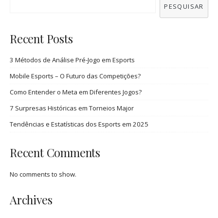
PESQUISAR
Recent Posts
3 Métodos de Análise Pré-Jogo em Esports
Mobile Esports – O Futuro das Competições?
Como Entender o Meta em Diferentes Jogos?
7 Surpresas Históricas em Torneios Major
Tendências e Estatísticas dos Esports em 2025
Recent Comments
No comments to show.
Archives