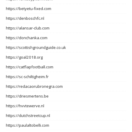
https://betyetu-fixed.com
https://denboschfc.nl
https://alansar-club.com
https://donchanka.com
https://scottishgroundguide.co.uk
https://goal2018.org
https://catflapfootball.com
https://sc-schiltigheim.fr
https://redacaorubronegra.com
https://driesmertens.be
https://hvvtewerve.nl
https://dutchstreetcup.nl
https://paulaltobelli.com