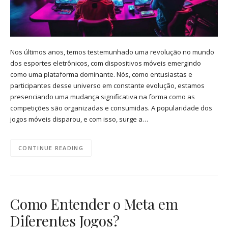
Nos últimos anos, temos testemunhado uma revolução no mundo
dos esportes eletrônicos, com dispositivos móveis emergindo
como uma plataforma dominante. Nós, como entusiastas e
participantes desse universo em constante evolução, estamos
presenciando uma mudança significativa na forma como as
competições são organizadas e consumidas. A popularidade dos
jogos móveis disparou, e com isso, surge a…
CONTINUE READING
Como Entender o Meta em
Diferentes Jogos?