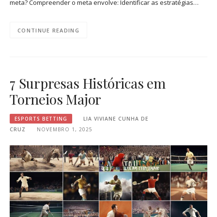
meta? Compreender o meta envolve: Identificar as estratégias…
CONTINUE READING
7 Surpresas Históricas em
Torneios Major
ESPORTS BETTING
LIA VIVIANE CUNHA DE
CRUZ
NOVEMBRO 1, 2025