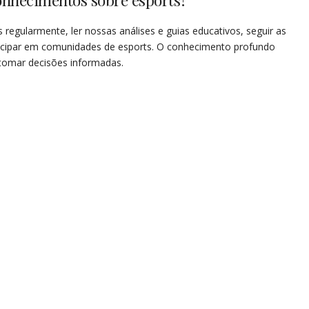
ularmente, ler nossas análises e guias educativos, seguir as
rticipar em comunidades de esports. O conhecimento profundo
 tomar decisões informadas.