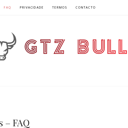
FAQ
PRIVACIDADE
TERMOS
CONTACTO
T – ESPORTS BETT
s – FAQ