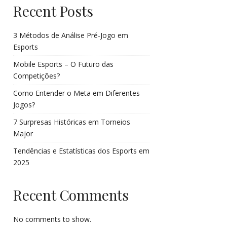
Recent Posts
3 Métodos de Análise Pré-Jogo em
Esports
Mobile Esports – O Futuro das
Competições?
Como Entender o Meta em Diferentes
Jogos?
7 Surpresas Históricas em Torneios
Major
Tendências e Estatísticas dos Esports em
2025
Recent Comments
No comments to show.