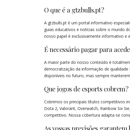
O que é a gtzbulls.pt?
A gtzbulls.pt é um portal informativo especi
guias educativos e notícias sobre o mundo 
nosso papel é exclusivamente informativo e e
É necessário pagar para acede
A maior parte do nosso conteúdo é totalmente
democratização da informação de qualidade
disponíveis no futuro, mas sempre manterem
Que jogos de esports cobrem?
Cobrimos os principais títulos competitivos i
Dota 2, Valorant, Overwatch, Rainbow Six Sie
competitivo. Nossa cobertura adapta-se con
As vossas previsões garantem 