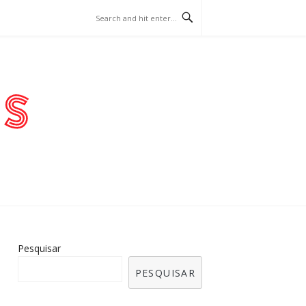
ING
Pesquisar
PESQUISAR