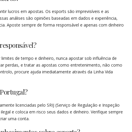
ir lucros em apostas. Os esports são imprevisíveis e as
sas análises são opiniões baseadas em dados e experiência,
ia. Aposte sempre de forma responsável e apenas com dinheiro
responsável?
r limites de tempo e dinheiro, nunca apostar sob influência de
rar perdas, e tratar as apostas como entretenimento, não como
controlo, procure ajuda imediatamente através da Linha Vida
 Portugal?
damente licenciadas pelo SRIJ (Serviço de Regulação e Inspeção
 ilegal e coloca em risco seus dados e dinheiro. Verifique sempre
criar uma conta.
nhecimentos sobre esports?