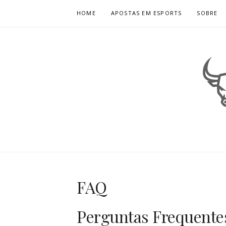
Skip
HOME
APOSTAS EM ESPORTS
SOBRE
to
content
GTZBULLS.P
FAQ
Perguntas Frequente