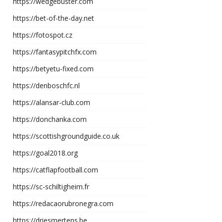
https://wedgebuster.com
https://bet-of-the-day.net
https://fotospot.cz
https://fantasypitchfx.com
https://betyetu-fixed.com
https://denboschfc.nl
https://alansar-club.com
https://donchanka.com
https://scottishgroundguide.co.uk
https://goal2018.org
https://catflapfootball.com
https://sc-schiltigheim.fr
https://redacaorubronegra.com
https://driesmertens.be