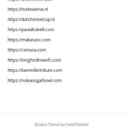
https://hvvtewerve.nl
https://dutchstreetcup.nl
https://paulaltobelli.com
https://makasasc.com
https://csrnusa.com
https://longfordtownfc.com
https://liammillertribute.com
https://nokiasugarbowl.com
Boston Theme by
FameThemes