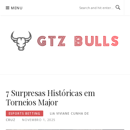
Skip
MENU
to
content
GTZBULLS.PT – ESPORTS
BETTING
7 Surpresas Históricas em
Torneios Major
ESPORTS BETTING
LIA VIVIANE CUNHA DE
CRUZ
NOVEMBRO 1, 2025